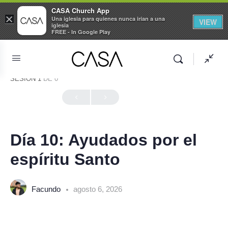
CASA Church App
×
Una iglesia para quienes nunca irían a una
VIEW
iglesia
FREE - In Google Play
SESIÓN 1
DE 0
En Progreso
Día 10: Ayudados por el
espíritu Santo
Facundo
agosto 6, 2026