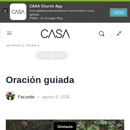
CASA Church App
×
Una iglesia para quienes nunca irían a una
VIEW
iglesia
FREE - In Google Play
SESIÓN 1, PASO 1
En Progreso
Oración guiada
Facundo
agosto 6, 2026