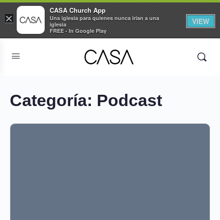
CASA Church App
×
Una iglesia para quienes nunca irían a una
VIEW
iglesia
FREE - In Google Play
Categoría:
Podcast