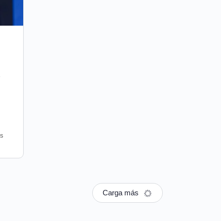
e
s
Carga más