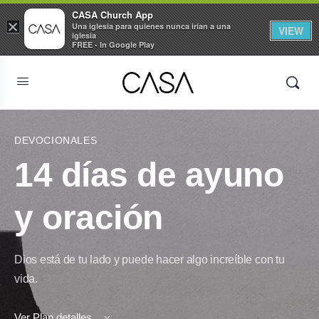
CASA Church App
×
Una iglesia para quienes nunca irían a una
VIEW
iglesia
FREE - In Google Play
DEVOCIONALES
14 días de ayuno
y oración
Dios está de tu lado y puede hacer algo increíble con tu
vida.
Ver Plan detalles