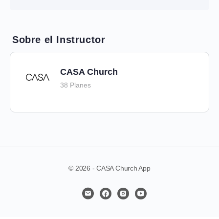
Oración guiada
Devocional
Contenido de la Sesión
0% Completo
0/3 Steps
Lectura
Sobre el Instructor
Oración guiada
Devocional
CASA Church
Lectura
38 Planes
Devocional
© 2026 - CASA Church App