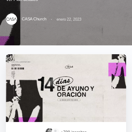
CASA Church
·
enero 22, 2023
+799
inscritos