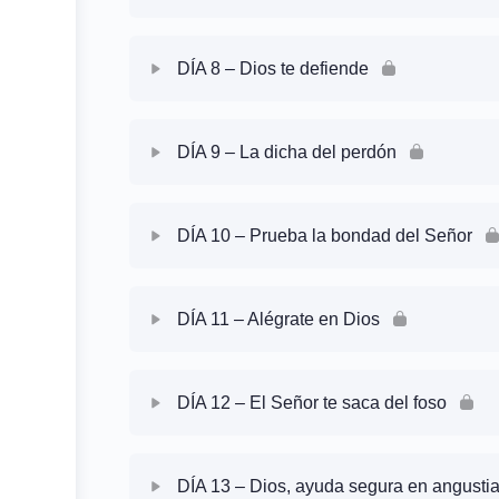
Lectura
Oración Guiada
Contenido de la Sesión
Devocional
DÍA 8 – Dios te defiende
Lectura
Oración Guiada
Contenido de la Sesión
Devocional
DÍA 9 – La dicha del perdón
Lectura
Oración Guiada
Contenido de la Sesión
Devocional
DÍA 10 – Prueba la bondad del Señor
Lectura
Oración Guiada
Contenido de la Sesión
Devocional
DÍA 11 – Alégrate en Dios
Lectura
Oración Guiada
Contenido de la Sesión
Devocional
DÍA 12 – El Señor te saca del foso
Lectura
Oración Guiada
Contenido de la Sesión
Devocional
DÍA 13 – Dios, ayuda segura en angustia