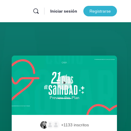
Iniciar sesión
Registrarse
Preview this Plan
+1133
inscritos