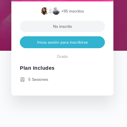
+95
inscritos
No inscrito
Inicia sesión para inscribirse
Gratis
Plan Includes
5 Sesiones