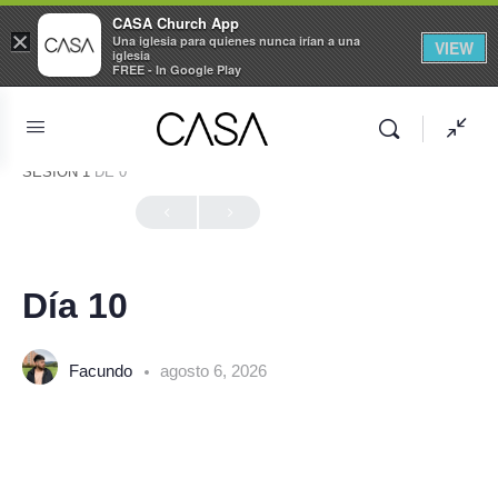
CASA Church App
×
Una iglesia para quienes nunca irían a una
VIEW
iglesia
FREE - In Google Play
SESIÓN 1
DE 0
En Progreso
Día 10
Facundo
agosto 6, 2026