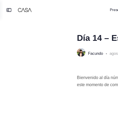
Pres
Toggle
SESIÓN 1
DE 0
Side
Panel
Día 14 – 
Facundo
agos
Bienvenido al día núm
este momento de com