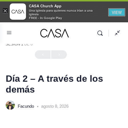
CASA Church App
×
Una iglesia para quienes nunca irían a una
VIEW
iglesia
FREE - In Google Play
SESIÓN 1
DE 0
En Progreso
Día 2 – A través de los
demás
Facundo
agosto 8, 2026