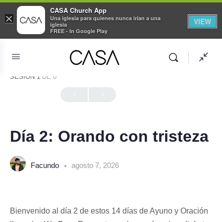
CASA Church App
×
Una iglesia para quienes nunca irían a una
VIEW
iglesia
FREE - In Google Play
SESIÓN 1
DE 0
En Progreso
Día 2: Orando con tristeza
Facundo
agosto 7, 2026
Bienvenido al día 2 de estos 14 días de Ayuno y Oración