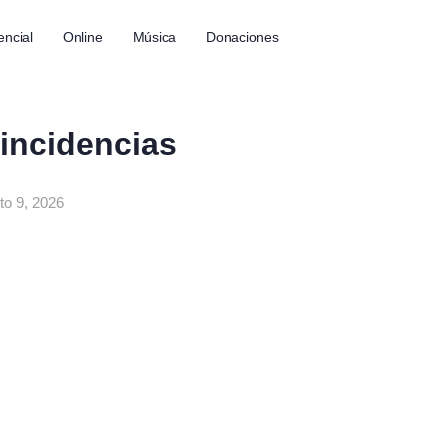
encial
Online
Música
Donaciones
oincidencias
to 9, 2026