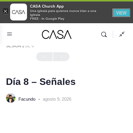
CASA Church App
×
Una iglesia para quienes nunca irían a una
VIEW
iglesia
FREE - In Google Play
SESIÓN 1
DE 0
En Progreso
Día 8 – Señales
Facundo
agosto 9, 2026