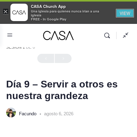
CASA Church App
×
Una iglesia para quienes nunca irían a una
VIEW
iglesia
FREE - In Google Play
SESIÓN 1
DE 0
En Progreso
Día 9 – Servir a otros es
nuestra grandeza
Facundo
agosto 6, 2026