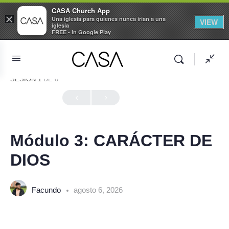
CASA Church App
×
Una iglesia para quienes nunca irían a una
VIEW
iglesia
FREE - In Google Play
SESIÓN 1
DE 0
En Progreso
Módulo 3: CARÁCTER DE
DIOS
Facundo
agosto 6, 2026