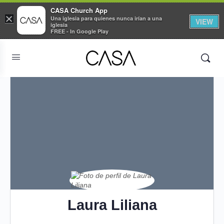
CASA Church App
×
Una iglesia para quienes nunca irían a una
VIEW
iglesia
FREE - In Google Play
Laura Liliana