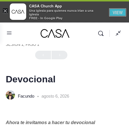
CASA Church App
×
Una iglesia para quienes nunca irían a una
VIEW
iglesia
FREE - In Google Play
SESIÓN 1, PASO 1
En Progreso
Devocional
Facundo
agosto 6, 2026
Ahora te invitamos a hacer tu devocional