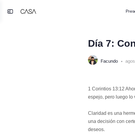
Pres
Toggle
SESIÓN 1, PASO 1
Side
Panel
Día 7: Con
Facundo
agos
1 Corintios 13:12 Aho
espejo, pero luego lo 
Claridad es una hermo
una decisión con cert
deseos.