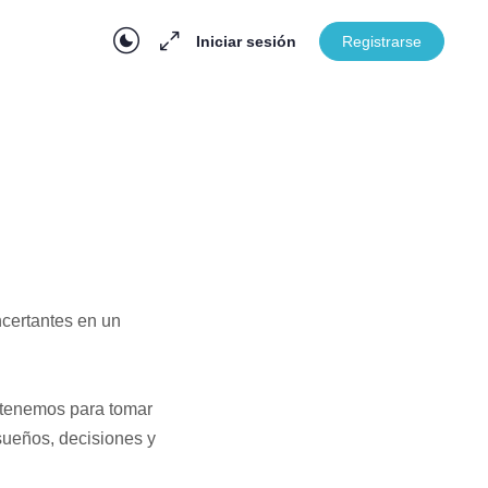
Iniciar sesión
Registrarse
En Progreso
ncertantes en un
e tenemos para tomar
sueños, decisiones y