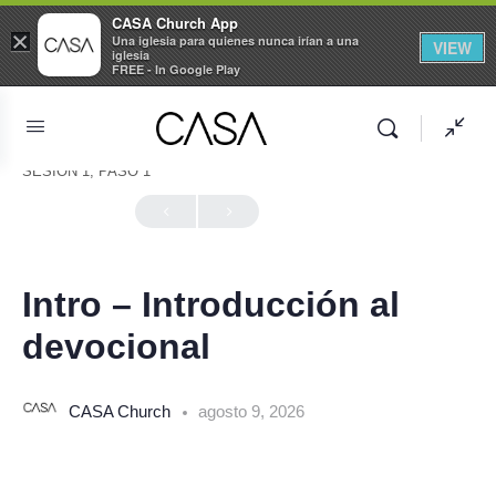
CASA Church App
×
Una iglesia para quienes nunca irían a una
VIEW
iglesia
FREE - In Google Play
SESIÓN 1, PASO 1
En Progreso
Intro – Introducción al
devocional
CASA Church
agosto 9, 2026