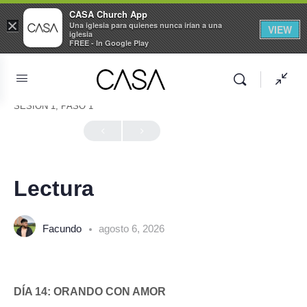
CASA Church App
×
Una iglesia para quienes nunca irían a una
VIEW
iglesia
FREE - In Google Play
SESIÓN 1, PASO 1
En Progreso
Lectura
Facundo
agosto 6, 2026
DÍA 14: ORANDO CON AMOR