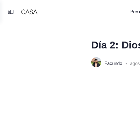
Pres
Toggle
SESIÓN 1, PASO 1
Side
Panel
Día 2: Dio
Facundo
agos