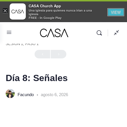
CASA Church App
×
Una iglesia para quienes nunca irían a una
VIEW
iglesia
FREE - In Google Play
SESIÓN 1, PASO 1
En Progreso
Día 8: Señales
Facundo
agosto 6, 2026