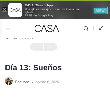
CASA Church App
×
Una iglesia para quienes nunca irían a una
VIEW
iglesia
FREE - In Google Play
SESIÓN 1, PASO 1
En Progreso
Día 13: Sueños
Facundo
agosto 6, 2026