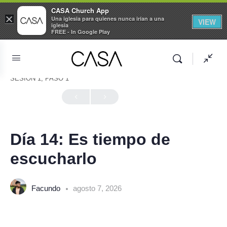
CASA Church App
×
Una iglesia para quienes nunca irían a una
VIEW
iglesia
FREE - In Google Play
SESIÓN 1, PASO 1
En Progreso
Día 14: Es tiempo de
escucharlo
Facundo
agosto 7, 2026