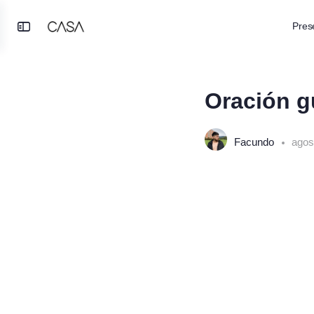
Pres
Toggle
SESIÓN 1, PASO 1
Side
Panel
Oración g
Facundo
agos