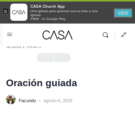
CASA Church App
×
Una iglesia para quienes nunca irían a una
VIEW
iglesia
FREE - In Google Play
SESIÓN 1, PASO 1
En Progreso
Oración guiada
Facundo
agosto 6, 2026