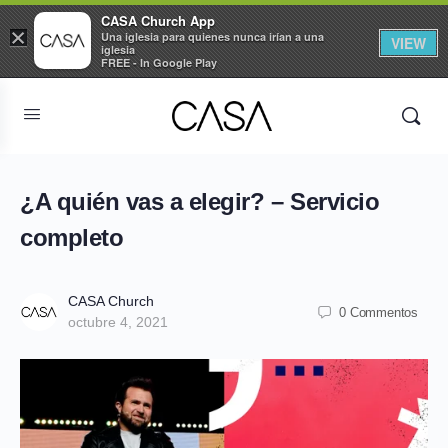
CASA Church App
×
Una iglesia para quienes nunca irían a una
VIEW
iglesia
FREE - In Google Play
¿A quién vas a elegir? – Servicio
completo
CASA Church
0 Commentos
octubre 4, 2021