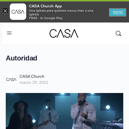
CASA Church App
×
Una iglesia para quienes nunca irían a una
VIEW
iglesia
FREE - In Google Play
Autoridad
CASA Church
marzo 29, 2021