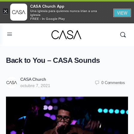
CASA Church App
×
Una iglesia para quienes nunca irían a una
VIEW
iglesia
FREE - In Google Play
Back to You – CASA Sounds
CASA Church
0 Commentos
octubre 7, 2021