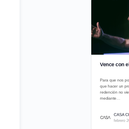
Vence con el
Para que nos po
que hacer un pro
redención no vie
mediante…
CASA C
febrero 2