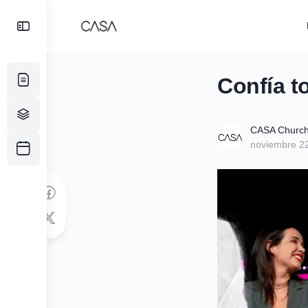
Toggle
Side
Panel
Confía t
CASA Churc
noviembre 2