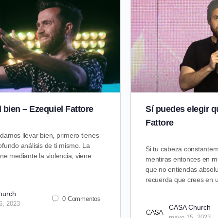
 bien – Ezequiel Fattore
Sí puedes elegir q
Fattore
damos llevar bien, primero tienes
fundo análisis de ti mismo. La
Si tu cabeza constantem
ne mediante la violencia, viene
mentiras entonces en me
que no entiendas absol
recuerda que crees en
hurch
0 Commentos
6, 2023
CASA Church
mayo 15, 2023