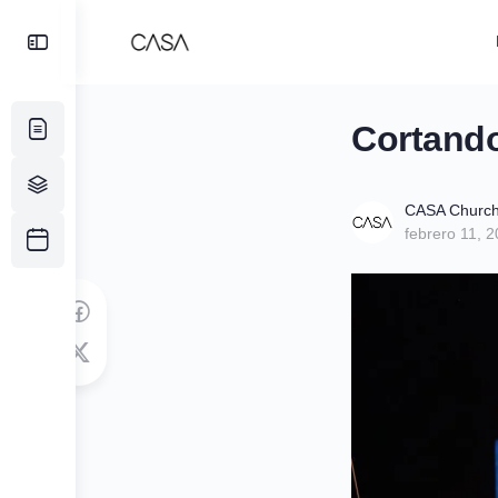
Toggle
Side
Panel
Cortando
CASA Churc
febrero 11, 