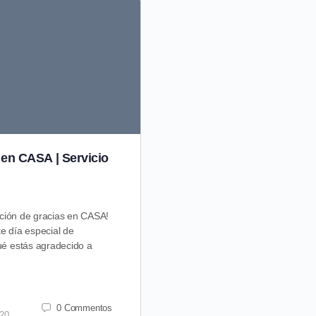
 en CASA | Servicio
Estoy satisfecho | Serv
Que poderoso es cuando enten
nuestro proveedor. Hay una reali
cción de gracias en CASA!
alma solamente lo puede llenar
e día especial de
ué estás agradecido a
CASA Church
noviembre 30, 2020
0 Commentos
020