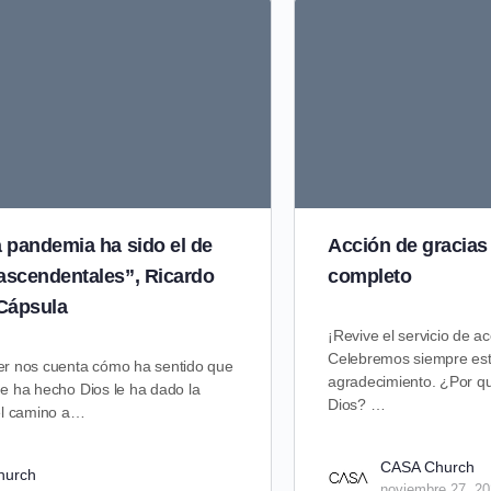
a pandemia ha sido el de
Acción de gracias
rascendentales”, Ricardo
completo
Cápsula
¡Revive el servicio de a
Celebremos siempre est
r nos cuenta cómo ha sentido que
agradecimiento. ¿Por q
e ha hecho Dios le ha dado la
Dios? …
el camino a…
CASA Church
hurch
noviembre 27, 2