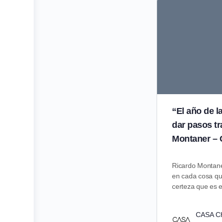
“El año de l
dar pasos t
Montaner – 
Ricardo Montane
en cada cosa qu
certeza que es 
CASA C