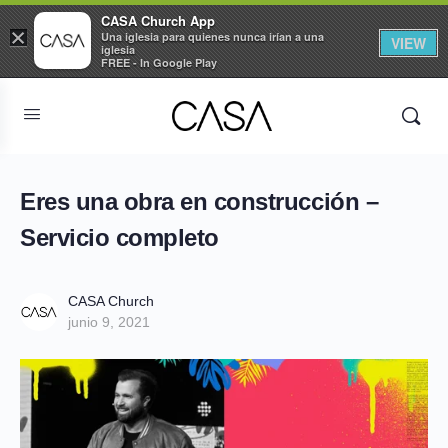
CASA Church App
×
Una iglesia para quienes nunca irían a una
VIEW
iglesia
FREE - In Google Play
Eres una obra en construcción –
Servicio completo
CASA Church
junio 9, 2021