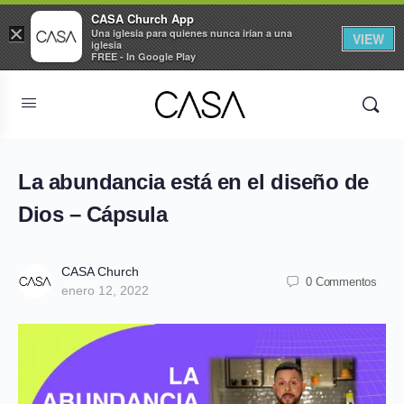
CASA Church App
×
Una iglesia para quienes nunca irían a una
VIEW
iglesia
FREE - In Google Play
La abundancia está en el diseño de
Dios – Cápsula
CASA Church
0 Commentos
enero 12, 2022