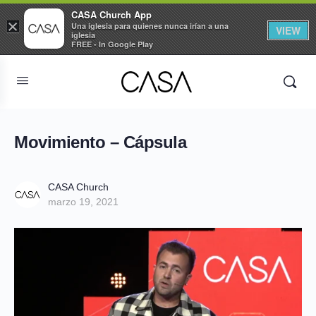
CASA Church App
×
Una iglesia para quienes nunca irían a una
VIEW
iglesia
FREE - In Google Play
Movimiento – Cápsula
CASA Church
marzo 19, 2021