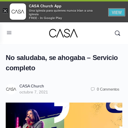
CASA Church App
×
Una iglesia para quienes nunca irían a una
VIEW
iglesia
FREE - In Google Play
No saludaba, se ahogaba – Servicio
completo
CASA Church
0 Commentos
octubre 7, 2021