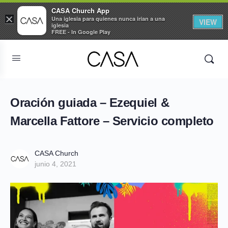
CASA Church App
×
Una iglesia para quienes nunca irían a una
VIEW
iglesia
FREE - In Google Play
Oración guiada – Ezequiel &
Marcella Fattore – Servicio completo
CASA Church
junio 4, 2021