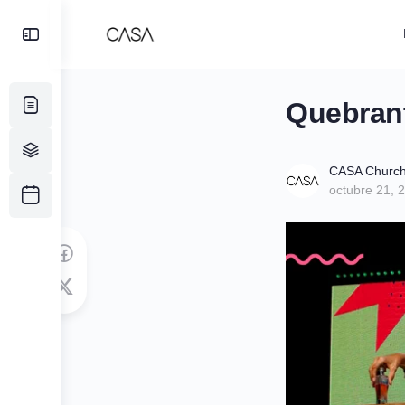
Toggle
Side
Panel
Quebrant
CASA Churc
octubre 21, 