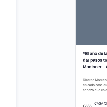
“El año de l
dar pasos t
Montaner – 
Ricardo Montane
en cada cosa qu
certeza que es 
CASA C