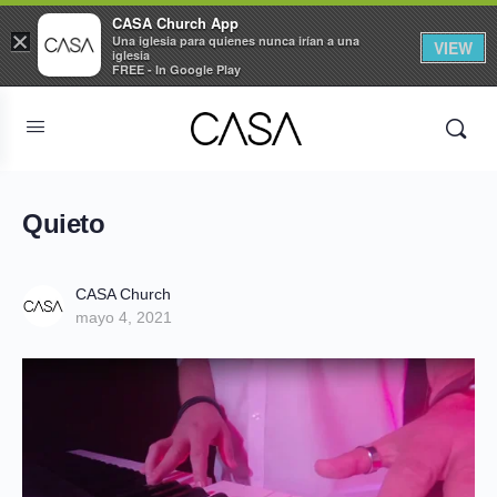
CASA Church App
×
Una iglesia para quienes nunca irían a una
VIEW
iglesia
FREE - In Google Play
Quieto
CASA Church
mayo 4, 2021