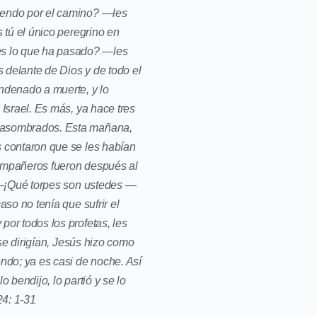
tiendo por el camino? —les
 tú el único peregrino en
es lo que ha pasado? —les
 delante de Dios y de todo el
ondenado a muerte, y lo
Israel. Es más, ya hace tres
n asombrados. Esta mañana,
s contaron que se les habían
compañeros fueron después al
. —¡Qué torpes son ustedes —
so no tenía que sufrir el
por todos los profetas, les
 se dirigían, Jesús hizo como
ndo; ya es casi de noche. Así
 bendijo, lo partió y se lo
24: 1-31