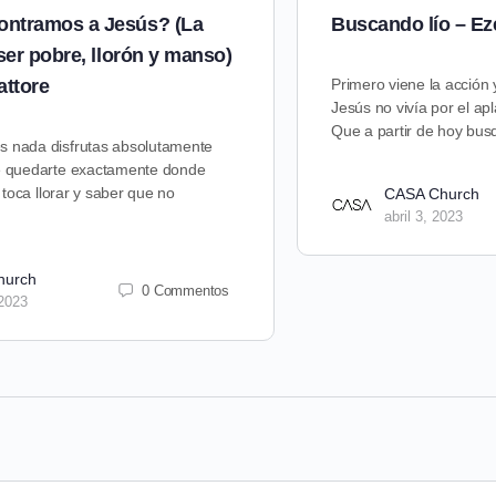
ntramos a Jesús? (La
Buscando lío – Ez
 ser pobre, llorón y manso)
attore
Primero viene la acción 
Jesús no vivía por el apl
Que a partir de hoy bus
s nada disfrutas absolutamente
de quedarte exactamente donde
te toca llorar y saber que no
CASA Church
abril 3, 2023
hurch
0 Commentos
 2023