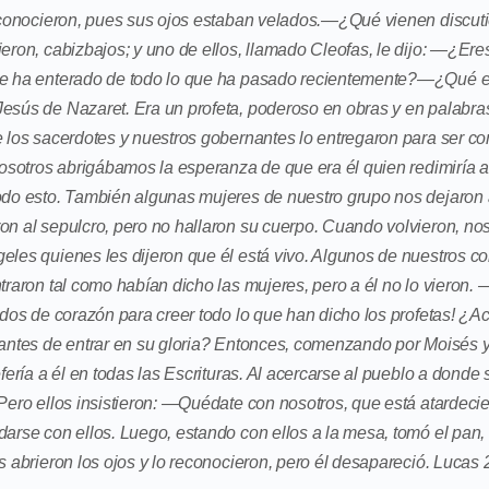
reconocieron, pues sus ojos estaban velados.—¿Qué vienen discu
eron, cabizbajos; y uno de ellos, llamado Cleofas, le dijo: —¿Eres
se ha enterado de todo lo que ha pasado recientemente?—¿Qué 
esús de Nazaret. Era un profeta, poderoso en obras y en palabras
e los sacerdotes y nuestros gobernantes lo entregaron para ser c
nosotros abrigábamos la esperanza de que era él quien redimiría a 
odo esto. También algunas mujeres de nuestro grupo nos dejaro
on al sepulcro, pero no hallaron su cuerpo. Cuando volvieron, no
eles quienes les dijeron que él está vivo. Algunos de nuestros 
ntraron tal como habían dicho las mujeres, pero a él no lo vieron
rdos de corazón para creer todo lo que han dicho los profetas! ¿Aca
antes de entrar en su gloria? Entonces, comenzando por Moisés y 
efería a él en todas las Escrituras. Al acercarse al pueblo a donde
Pero ellos insistieron: —Quédate con nosotros, que está atardecie
arse con ellos. Luego, estando con ellos a la mesa, tomó el pan, lo
s abrieron los ojos y lo reconocieron, pero él desapareció. Lucas 