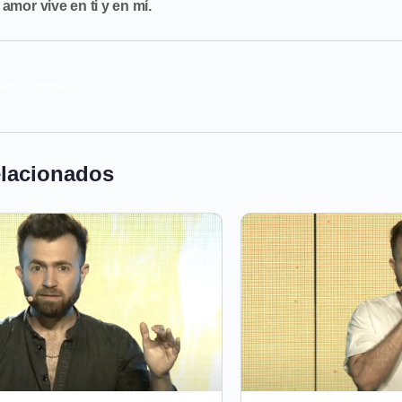
 amor vive en ti y en mí.
vicio Completo
elacionados