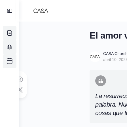
Toggle
Side
Panel
El amor 
CASA Churc
abril 10, 202
La resurrec
palabra. Nu
cosas que te