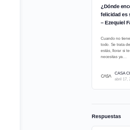
¿Dónde enco
felicidad es
– Ezequiel F
Cuando no tiene
todo. Se trata 
estás, llorar si 
necesitas ya…
CASA C
abril 17,
Respuestas