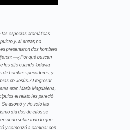
o las especias aromáticas
lcro y, al entrar, no
 les presentaron dos hombres
 dijeron: —¿Por qué buscan
e les dijo cuando todavía
os de hombres pecadores, y
abras de Jesús. Al regresar
ujeres eran María Magdalena,
pulos el relato les pareció
. Se asomó y vio solo las
ismo día dos de ellos se
versando sobre todo lo que
rcó y comenzó a caminar con