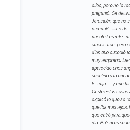
ellos; pero no lo 
preguntó. Se detuvi
Jerusalén que no 
preguntó. —Lo de J
pueblo.Los jefes d
crucificaron; pero 
días que sucedió t
muy temprano, fuer
aparecido unos áng
sepulcro y lo enco
les dijo—, y qué ta
Cristo estas cosas 
explicó lo que se r
que iba más lejos. 
que entró para qued
dio. Entonces se le