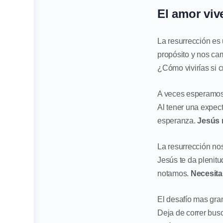
El amor viv
La resurrección es
propósito y nos cam
¿Cómo vivirías si c
A veces esperamos
Al tener una expect
esperanza.
Jesús 
La resurrección no
Jesús te da plenitu
notamos.
Necesita
El desafío mas gra
Deja de correr busc