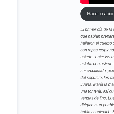
Hacer oració
El primer día de l
que habían preparad
hallaron el cuerpo
con ropas respland
ustedes entre los m
estaba con ustedes
ser crucificado, pe
del sepulcro, les 
Juana, María la ma
una tontería, así q
vendas de lino. Lu
dirigían a un pueb
había acontecido. 