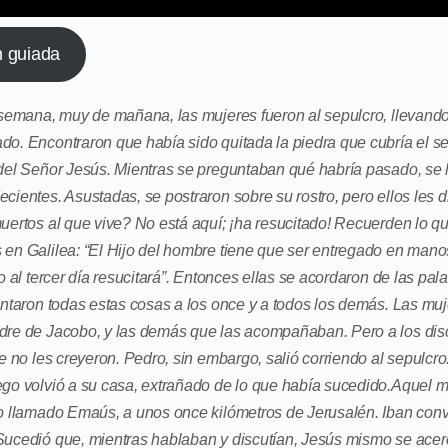
n guiada
a semana, muy de mañana, las mujeres fueron al sepulcro, llevand
o. Encontraron que había sido quitada la piedra que cubría el sepu
 del Señor Jesús. Mientras se preguntaban qué habría pasado, se
ecientes. Asustadas, se postraron sobre su rostro, pero ellos les
uertos al que vive? No está aquí; ¡ha resucitado! Recuerden lo qu
 en Galilea: “El Hijo del hombre tiene que ser entregado en man
ro al tercer día resucitará”. Entonces ellas se acordaron de las pal
contaron todas estas cosas a los once y a todos los demás. Las m
dre de Jacobo, y las demás que las acompañaban. Pero a los discí
ue no les creyeron. Pedro, sin embargo, salió corriendo al sepulcro
ego volvió a su casa, extrañado de lo que había sucedido.Aquel m
lo llamado Emaús, a unos once kilómetros de Jerusalén. Iban con
Sucedió que, mientras hablaban y discutían, Jesús mismo se ace