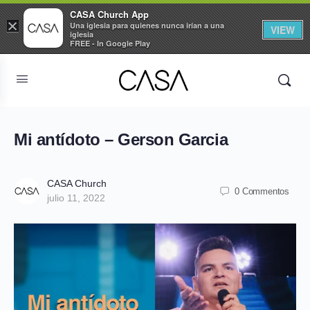
CASA Church App
×
Una iglesia para quienes nunca irían a una
VIEW
iglesia
FREE - In Google Play
Mi antídoto – Gerson Garcia
CASA Church
0 Commentos
julio 11, 2022