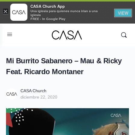
CASA Church App
×
Una iglesia para quienes nunca irían a una
VIEW
iglesia
FREE - In Google Play
Mi Burrito Sabanero – Mau & Ricky
Feat. Ricardo Montaner
CASA Church
diciembre 22, 2020