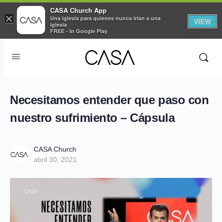
CASA Church App
×
Una iglesia para quienes nunca irían a una
VIEW
iglesia
FREE - In Google Play
Necesitamos entender que paso con
nuestro sufrimiento – Cápsula
CASA Church
abril 30, 2021