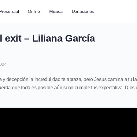
Presencial
Online
Música
Donaciones
 exit – Liliana García
h
2024
a y decepción la incredulidad te abraza, pero Jesús camina a tu l
cuerda que todo es posible aún si no cumple tus expectativa. Dios