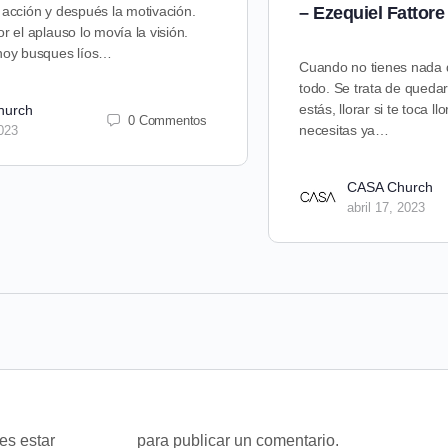
 acción y después la motivación.
– Ezequiel Fattore
r el aplauso lo movía la visión.
 hoy busques líos…
Cuando no tienes nada 
todo. Se trata de qued
estás, llorar si te toca l
hurch
0 Commentos
necesitas ya…
2023
CASA Church
abril 17, 2023
bes estar
conectado
para publicar un comentario.