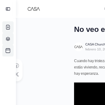
Toggle
Side
Panel
No veo el
CASA Churc
febrero 10, 
Cuando hay tristez
estás viviendo, re
hay esperanza.