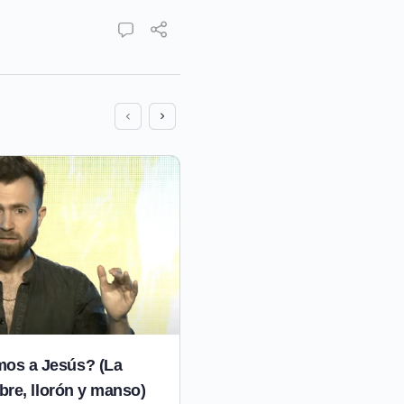
os a Jesús? (La
El amor vive – Marcella 
obre, llorón y manso)