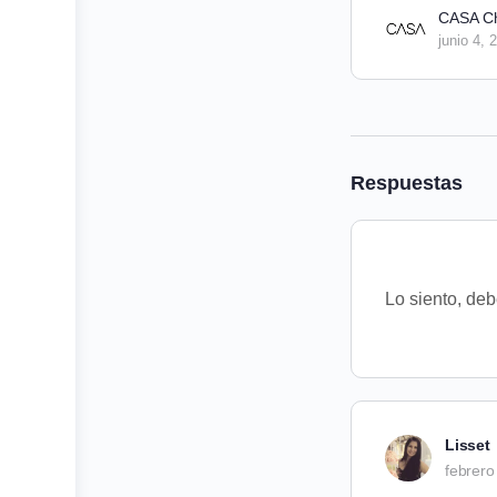
CASA C
junio 4, 
Respuestas
Lo siento, de
Lisset
febrero