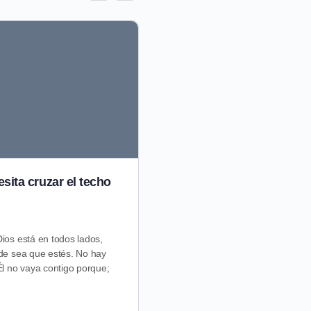
sita cruzar el techo
Buscando lío – Ezequiel
Primero viene la acción y despu
Jesús no vivía por el aplauso lo 
os está en todos lados,
Que a partir de hoy busques lí
de sea que estés. No hay
l no vaya contigo porque;
CASA Church
abril 3, 2023