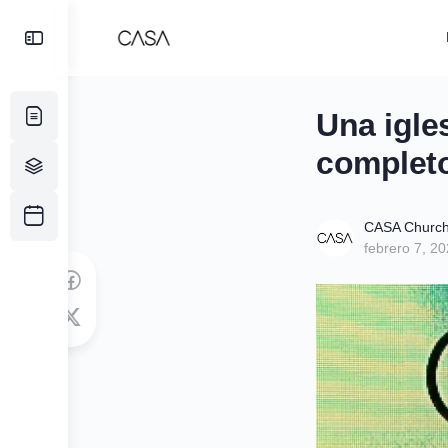
Toggle
Side
Panel
Una igle
complet
CASA Churc
febrero 7, 2